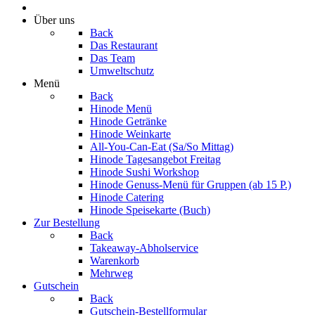
Über uns
Back
Das Restaurant
Das Team
Umweltschutz
Menü
Back
Hinode Menü
Hinode Getränke
Hinode Weinkarte
All-You-Can-Eat (Sa/So Mittag)
Hinode Tagesangebot Freitag
Hinode Sushi Workshop
Hinode Genuss-Menü für Gruppen (ab 15 P.)
Hinode Catering
Hinode Speisekarte (Buch)
Zur Bestellung
Back
Takeaway-Abholservice
Warenkorb
Mehrweg
Gutschein
Back
Gutschein-Bestellformular